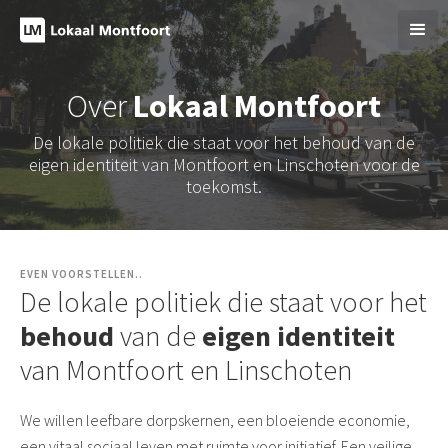
Over
Lokaal Montfoort
De lokale politiek die staat voor het behoud van de
eigen identiteit van Montfoort en Linschoten voor de
toekomst.
EVEN VOORSTELLEN..
De lokale politiek die staat voor het
behoud
van de
eigen identiteit
van Montfoort en Linschoten
We willen leefbare dorpskernen, een bloeiende economie,
een vitaal sociaal leven met ruimte voor initiatief. Een veilige