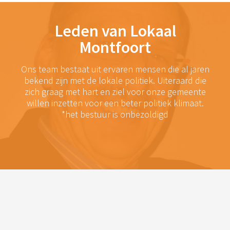
Leden van Lokaal
Montfoort
Ons team bestaat uit ervaren mensen die al jaren
bekend zijn met de lokale politiek. Uiteraard die
zich graag met hart en ziel voor onze gemeente
willen inzetten voor een beter politiek klimaat.
*het bestuur is onbezoldigd