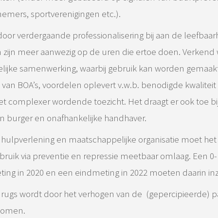
emers, sportverenigingen etc.).
oor verdergaande professionalisering bij aan de leefbaarh
 zijn meer aanwezig op de uren die ertoe doen. Verkend 
lijke samenwerking, waarbij gebruik kan worden gemaak
 van BOA’s, voordelen oplevert v.w.b. benodigde kwaliteit
t complexer wordende toezicht. Het draagt er ook toe bij
en burger en onafhankelijke handhaver.
e hulpverlening en maatschappelijke organisatie moet het
ruik via preventie en repressie meetbaar omlaag. Een 0-
ing in 2020 en een eindmeting in 2022 moeten daarin inz
drugs wordt door het verhogen van de (gepercipieerde) p
komen.