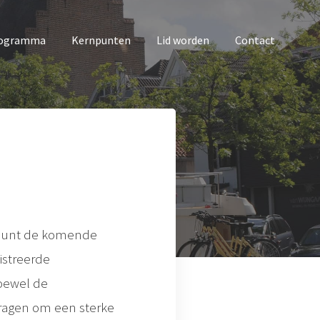
rogramma
Kernpunten
Lid worden
Contact
dapunt de komende
gistreerde
Hoewel de
 vragen om een sterke