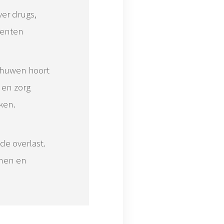
er drugs,
menten
schuwen hoort
 en zorg
ken.
de overlast.
omen en