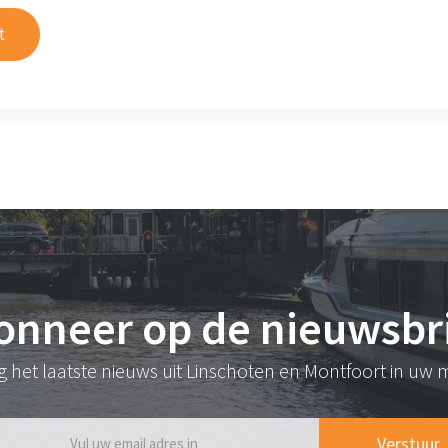
t
onneer op de nieuwsbri
jg het laatste nieuws uit Linschoten en Montfoort in uw m