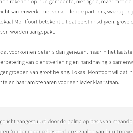
en rekenen op hun gemeente, niet rigide, maar met de 
ericht samenwerkt met verschillende partners, waarbij de ju
okaal Montfoort betekent dit dat eerst misdrijven, grove 
sen worden aangepakt.
dt dat voorkomen beter is dan genezen, maar in het laatst
erbetering van dienstverlening en handhaving is samen
engroepen van groot belang. Lokaal Montfoort wil dat 
te en haar ambtenaren voor een ieder klaar staan.
ericht aangestuurd door de politie op basis van maandeli
iteiten (onder meer gebaseerd op signalen van buurtpreve