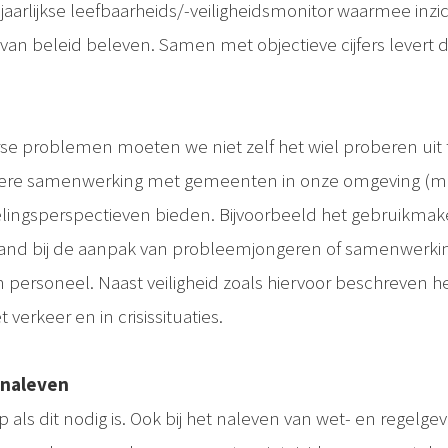
jaarlijkse leefbaarheids/-veiligheidsmonitor waarmee inzi
it van beleid beleven. Samen met objectieve cijfers levert
rse problemen moeten we niet zelf het wiel proberen uit
re samenwerking met gemeenten in onze omgeving (ma
ingsperspectieven bieden. Bijvoorbeeld het gebruikmake
 land bij de aanpak van probleemjongeren of samenwerk
van personeel. Naast veiligheid zoals hiervoor beschreven 
t verkeer en in crisissituaties.
 naleven
als dit nodig is. Ook bij het naleven van wet- en regelge