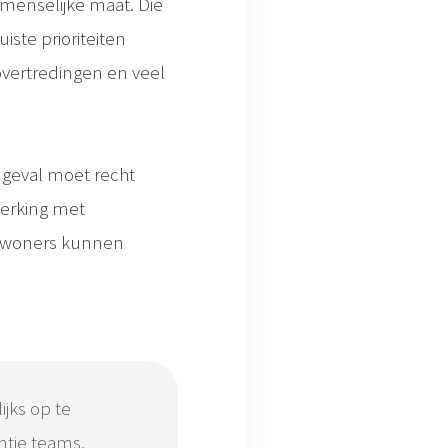
menselijke maat. Die
iste prioriteiten
overtredingen en veel
e geval moet recht
werking met
inwoners kunnen
jks op te
ntie teams,