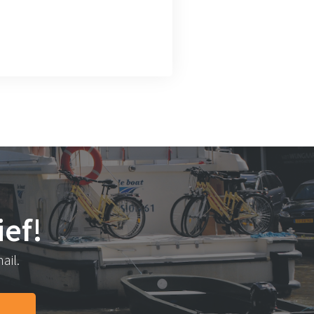
ef!
ail.