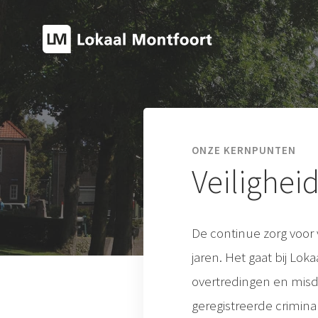
ONZE KERNPUNTEN
Veilighei
De continue zorg voor
jaren. Het gaat bij Lok
overtredingen en misdr
geregistreerde criminal