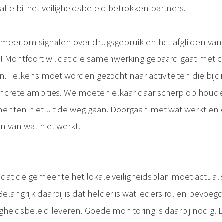
le bij het veiligheidsbeleid betrokken partners.
 meer om signalen over drugsgebruik en het afglijden van
aal Montfoort wil dat die samenwerking gepaard gaat met 
. Telkens moet worden gezocht naar activiteiten die bijd
crete ambities. We moeten elkaar daar scherp op houde
menten niet uit de weg gaan. Doorgaan met wat werkt en
 van wat niet werkt.
 dat de gemeente het lokale veiligheidsplan moet actuali
Belangrijk daarbij is dat helder is wat ieders rol en bevoe
iligheidsbeleid leveren. Goede monitoring is daarbij nodig. 