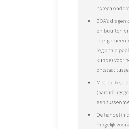
horeca ondern
BOA’s dragen d
en buurten en
intergemeente
regionale pool
kunde) voor he
ontstaat tuss
Met politie, d
(hard)drugsgeb
een tussenmet
De handel in 
mogelijk voor