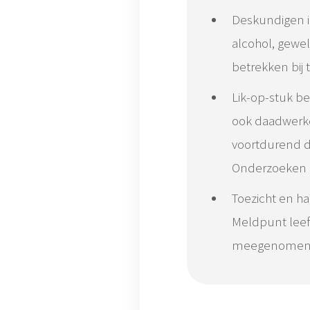
Deskundigen i
alcohol, gewe
betrekken bij 
Lik-op-stuk be
ook daadwerkel
voortdurend d
Onderzoeken o
Toezicht en ha
Meldpunt leef
meegenomen in