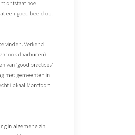
cht ontstaat hoe
 dat een goed beeld op.
 te vinden. Verkend
ar ook daarbuiten)
n van ‘good practices’
ing met gemeenten in
hecht Lokaal Montfoort
ving in algemene zin