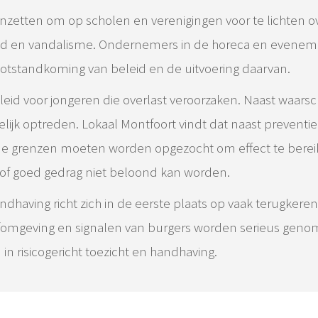
nzetten om op scholen en verenigingen voor te lichten ov
ld en vandalisme. Ondernemers in de horeca en evene
totstandkoming van beleid en de uitvoering daarvan.
leid voor jongeren die overlast veroorzaken. Naast waar
ijk optreden. Lokaal Montfoort vindt dat naast preventie
e grenzen moeten worden opgezocht om effect te berei
f goed gedrag niet beloond kan worden.
ndhaving richt zich in de eerste plaats op vaak terugkeren
omgeving en signalen van burgers worden serieus gen
 risicogericht toezicht en handhaving.