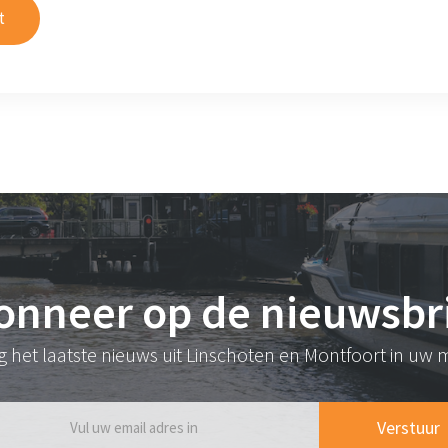
t
onneer op de nieuwsbri
jg het laatste nieuws uit Linschoten en Montfoort in uw m