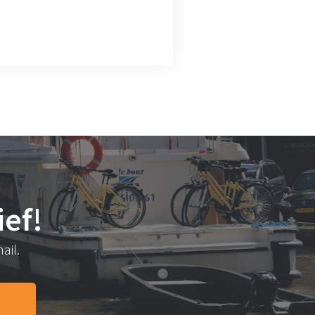
ef!
ail.