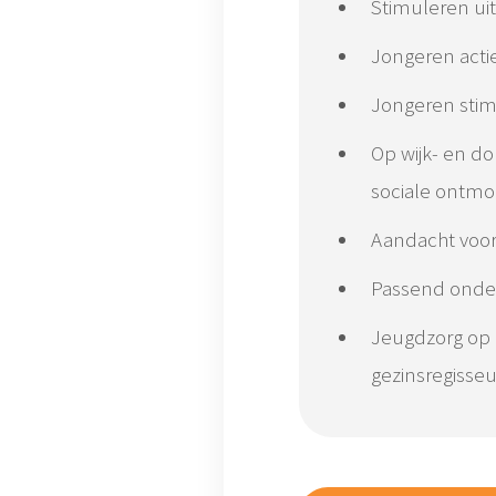
Stimuleren ui
Jongeren actie
Jongeren stim
Op wijk- en d
sociale ontmo
Aandacht voor
Passend onderw
Jeugdzorg op m
gezinsregisseu