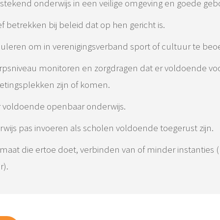
tstekend onderwijs in een veilige omgeving en goede ge
f betrekken bij beleid dat op hen gericht is.
uleren om in verenigingsverband sport of cultuur te beo
orpsniveau monitoren en zorgdragen dat er voldoende vo
etingsplekken zijn of komen.
 voldoende openbaar onderwijs.
ijs pas invoeren als scholen voldoende toegerust zijn.
aat die ertoe doet, verbinden van of minder instanties (l
r).