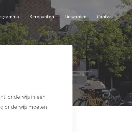
rogramma
Kernpunten
Lid worden
Contact
ent’ onderwijs in een
end onderwijs moeten