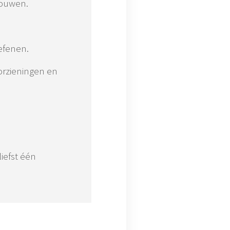
bouwen.
efenen.
orzieningen en
iefst één