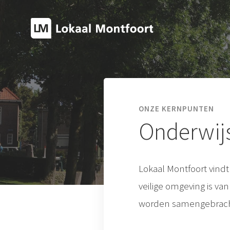
ONZE KERNPUNTEN
Onderwijs
Lokaal Montfoort vindt 
veilige omgeving is v
worden samengebrach