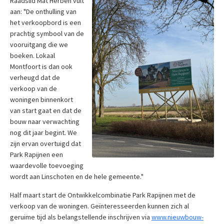
Raadslid Mat Herben vult
aan: "De onthulling van
het verkoopbord is een
prachtig symbool van de
vooruitgang die we
boeken. Lokaal
Montfoort is dan ook
verheugd dat de
verkoop van de
woningen binnenkort
van start gaat en dat de
bouw naar verwachting
nog dit jaar begint. We
zijn ervan overtuigd dat
Park Rapijnen een
waardevolle toevoeging
wordt aan Linschoten en de hele gemeente."
Half maart start de Ontwikkelcombinatie Park Rapijnen met de
verkoop van de woningen. Geïnteresseerden kunnen zich al
geruime tijd als belangstellende inschrijven via
www.nieuwbouw-