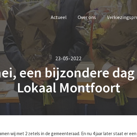
Actueel
Over ons
Verkiezingsp
23-05-2022
ei, een bijzondere dag
Lokaal Montfoort
amen wij met 2 zetels in de gemeenteraad. En nu 4 jaar later staat er ee